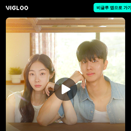
비글루 앱으로 가
비글루