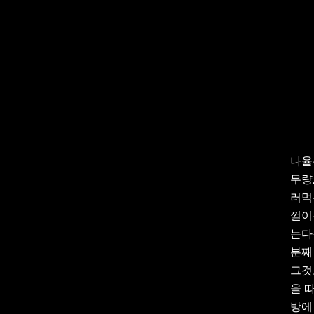
나율
무량
러먹
껄이
는다
분째
그것
을 
방에