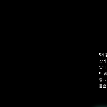
5개
장가
알게
던 
중,
들은