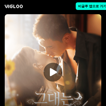
비글루 앱으로 가
비글루