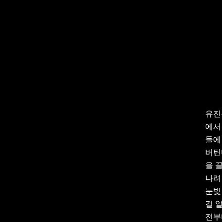
유진
에서
들에
버틴
을 
나려
눈빛
걸 
전부