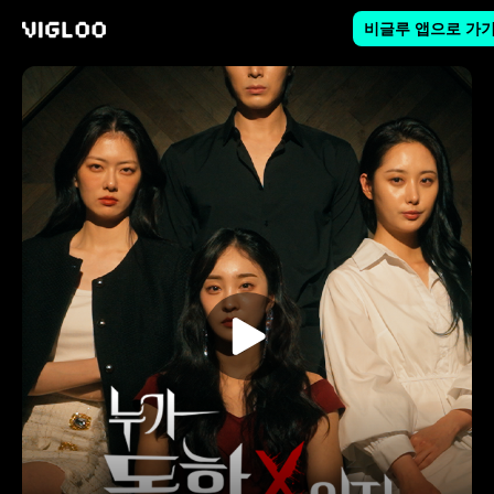
비글루 앱으로 가
비글루