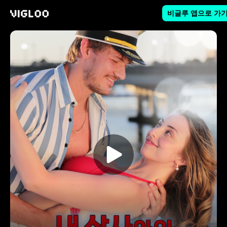
비글루 앱으로 가
비글루