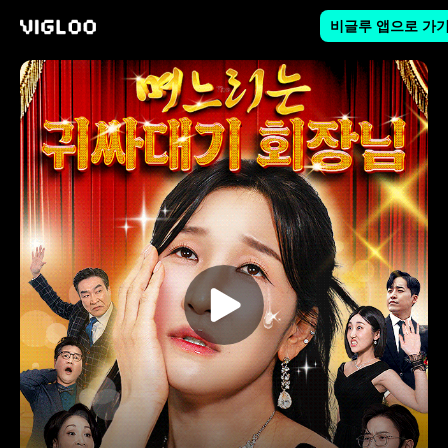
비글루 앱으로 가
비글루