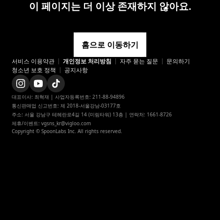
이 페이지는 더 이상 존재하지 않아요.
홈으로 이동하기
서비스 이용약관
개인정보 처리방침
appstore
자주 묻는 질문
문의하기
청소년 보호 정책
공지사항
playstore
instagram
instagram_official
대표이사: 최혁재 | 사업자등록번호: 211-88-94896

통신판매업 신고번호: 제 2018-서울강남-03177호

twitter
주소: 서울 강남구 테헤란로4길 14 (미림타워) 13층 | 연락처: 1661-8726

x
제휴/이벤트: vgsns_kr@vigloo.com
Copyright © SpoonLabs Inc. All rights reserved.
x_japan
navertv
naverclip
facebook
youtube
youtube_official
tiktok_official
blog