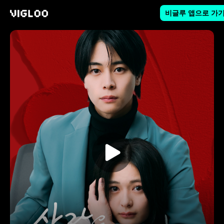
비글루 앱으로 가
비글루