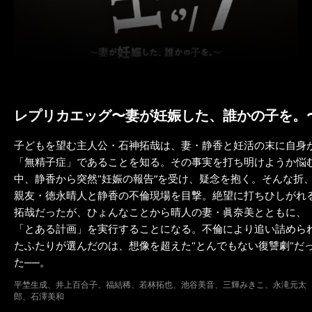
レプリカエッグ〜妻が妊娠した、誰かの子を。
子どもを望む主人公・石神拓哉は、妻・静香と妊活の末に自身
「無精子症」であることを知る。その事実を打ち明けようか悩
中、静香から突然"妊娠の報告”を受け、疑念を抱く。そんな折
親友・徳永晴人と静香の不倫現場を目撃。絶望に打ちひしがれ
拓哉だったが、ひょんなことから晴人の妻・眞奈美とともに、
「とある計画」を実行することになる。不倫により追い詰めら
たふたりが選んだのは、想像を超えた"とんでもない復讐劇"だ
た──。
平埜生成、井上百合子、福結稀、若林拓也、池谷美音、三輝みきこ、永滝元太
郎、石澤美和