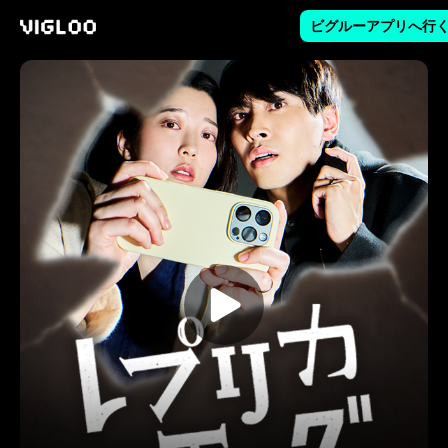
ビグルーアプリへ行
Vigloo