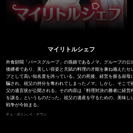
マイリトルシェフ
外食財閥「パースグループ」の孫娘であるノマ。グループの公
後継者であり、美しい容姿と天賦の料理の才能を兼ね備えたセ
ブとして高い知名度を誇っている。父の死後、経営を握る叔母
騙され、祖父の持分を奪われてしまったノマ。しかし、そこで
父の遺言状が公開される。その内容は「料理対決の勝者に経営
を譲る」というものだった。祖父の遺産を守るための、美味し
戦争が今始まる。
チェ・ボミン, イ・ナウン