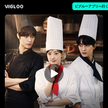
ビグルーアプリへ行
Vigloo