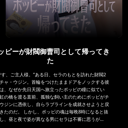
ッピーが財閥御曹司として帰ってき
た
です、ご主人様。”ある日、セラのもとを訪れた財閥2
チャ・ウジン。首輪をつけたままドアをノックする彼
は、なぜか先日天国へ旅立ったポッピの瞳に似てい
虹の橋を渡る直前、孤独な飼い主のためにポッピがチ
ウジンに憑依し、自らラブラインを成就させようと戻
きたのだ。 しかし、ポッピの魂は毎晩8時になると抜
し、昼と夜で姿が異なる男にセラは不審に思うが…