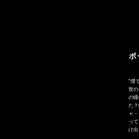
ポ
”僕
世の
の瞳
た？
ャ・
って
け出