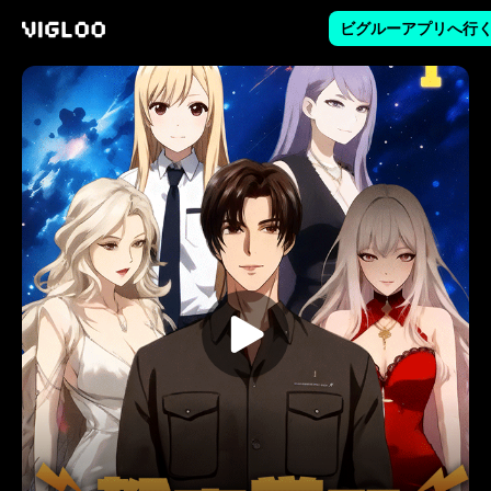
ビグルーアプリへ行
Vigloo