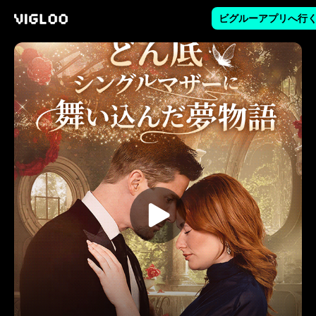
ビグルーアプリへ行
Vigloo