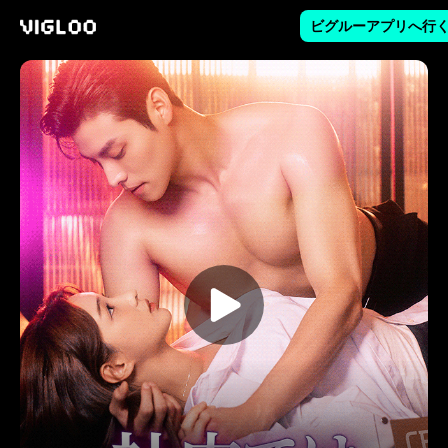
ビグルーアプリへ行
Vigloo