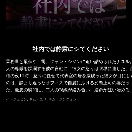
社内では静粛にシてください
業務量と最低な上司、クォン・シジンに追い詰められたナユル
人の尊厳を蹂躙する彼の言動に、彼女の怒りは限界に達した。
曜の夜11時、怒りに任せて代表室の扉を蹴破った彼女が目にし
のは、静まり返ったオフィスで自慰にふける変態上司の姿だっ
た。最悪の瞬間に、二人の視線が絡み合い、運命が狂い始める
イ・ジェビン, キム・ユリ, キム・ジングォン