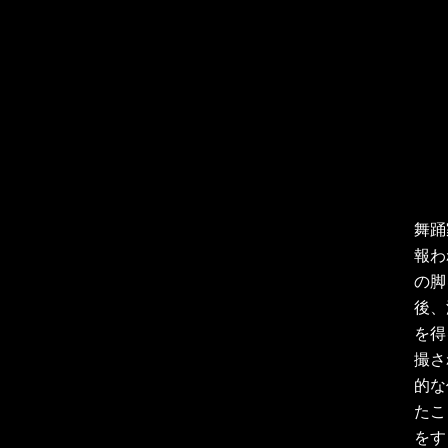
舞踊
報わ
の脚
後、
を得
撮さ
的な
たこ
をす