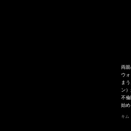
両親
ウォ
まう
ン）
不倫
始め
キム