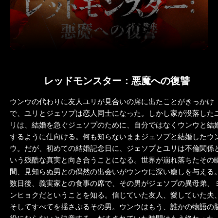
レッドモンスター：悪魔への復讐
ウンウの代わりに友人ユリが見合いの席に出たことがきっかけ
で、ユリとジェソプは恋人同士になった。しかし家が没落した
リは、結婚を急ぐジェソプのために、自分ではなくウンウと結
するように仕向ける。何も知らないままジェソプと結婚したウ
ウ。だが、初めての結婚記念日に、ジェソプとユリは不倫関係
いう残酷な真実と向き合うことになる。世界が崩れ落ちたその
間、見知らぬ男との偶然の出会いがウンウに深い癒しを与える
数日後、義実家との食事の席で、その男がジェソプの異母弟、
ンヒョクだということを知る。信じていた友人、愛していた夫
そしてすべてを揺さぶるその男。ウンウはもう、誰かの物語の