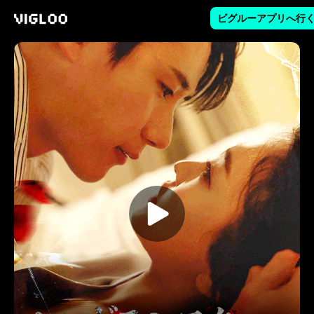
ビグルーアプリへ行
Vigloo