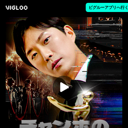
ビグルーアプリへ行
Vigloo