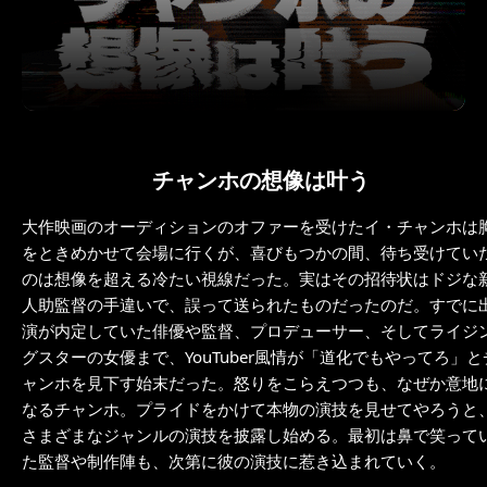
チャンホの想像は叶う
大作映画のオーディションのオファーを受けたイ・チャンホは
をときめかせて会場に行くが、喜びもつかの間、待ち受けてい
のは想像を超える冷たい視線だった。実はその招待状はドジな
人助監督の手違いで、誤って送られたものだったのだ。すでに
演が内定していた俳優や監督、プロデューサー、そしてライジ
グスターの女優まで、YouTuber風情が「道化でもやってろ」と
ャンホを見下す始末だった。怒りをこらえつつも、なぜか意地
なるチャンホ。プライドをかけて本物の演技を見せてやろうと
さまざまなジャンルの演技を披露し始める。最初は鼻で笑って
た監督や制作陣も、次第に彼の演技に惹き込まれていく。