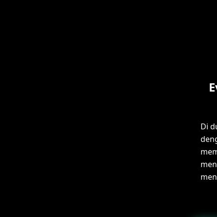
E
Di d
deng
memb
meng
menc