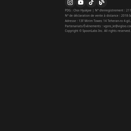
i
PDG : Choi Hyukjae | N° d'enregistrement : 211
t
N° de déclaration de vente à distance : 2018
x
Adresse : 13F Mirim Tower, 14 Teheran-ro 4-gil
x
Partenariats/Événements : vgsns_kr@vigloo.c
Copyright © SpoonLabs Inc. All rights reserved.
n
n
f
y
y
t
b