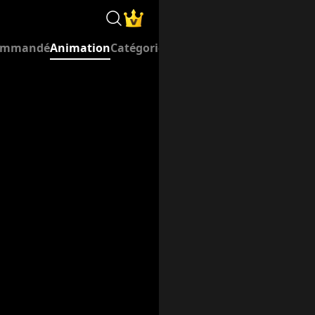
lon vos goûts : romance, thriller, comédie, suspense, diver
Search
Membership
ommandé
Animation
Catégories
Classement
ncle Mafieux de Mon Ex
 petit ami l'a trompée, lui a volé ses économies et a mis en
se l'oncle mafieux et dangereux de son ex, déclenchant un 
ve
 l'enfance, Hazel cherche refuge à l'Hôtel Noir, un hôtel m
elle doit embrasser chaque nuit le mystérieux propriétaire 
e, L'amour vrai