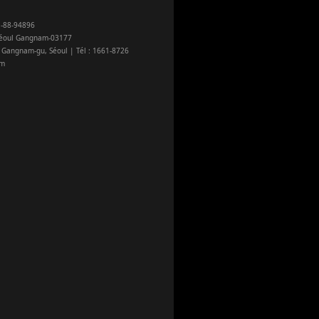
nstagram_official
출시일
-88-94896

witter
2026-08-04
-Séoul Gangnam-03177

Prisonnière de la cage dorée
, Gangnam-gu, Séoul | Tél : 1661-8726

_japan
om
Ryu, icône du K-pop qui enfla
avertv
Ryu, star de K-pop qui envoût
averclip
순위
acebook
3
위
outube
장르
outube_official
Amour contractuel, Amour int
iktok_official
출시일
log
2026-07-28
Pour l’Amour, Consultez le Di
Do Hye-ju est une célibataire
Une comédie romantique sexy m
순위
4
위
장르
Romance, Comédie