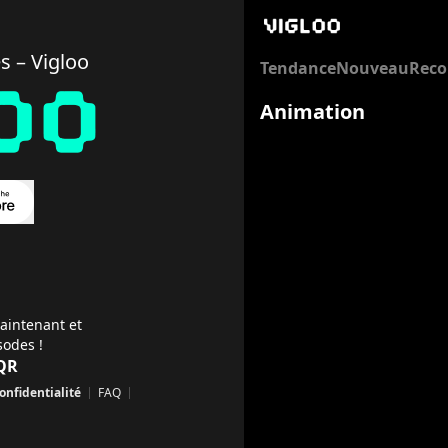
Vigloo
Profitez de divers contenus se
Home
s – Vigloo
trending
TOP 10
Tendance
Nouveau
Rec
Mariage Contractuel avec l’O
Quand Hannah découvre que son
Animation
Une jeune médecin trahie épou
순위
1
위
장르
Romance, Cougar
출시일
2026-08-06
Hotel Noir : Le Baiser qui Sau
aintenant et
Hantée par des fantômes depuis
sodes !
Maudite à voir des fantômes, 
 QR
순위
onfidentialité
ppstore
FAQ
2
위
laystore
장르
nstagram
Romance Fantastique, Romanc