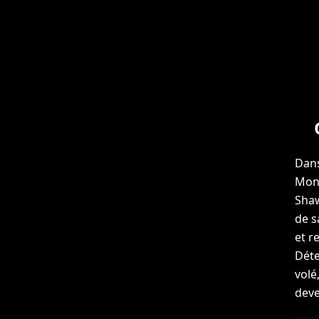
Dans
Monr
Shaw
de s
et r
Déte
volé
deve