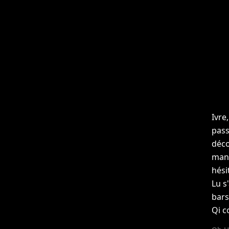
Ivre
pass
déco
mani
hési
Lu s
bars
Qi c