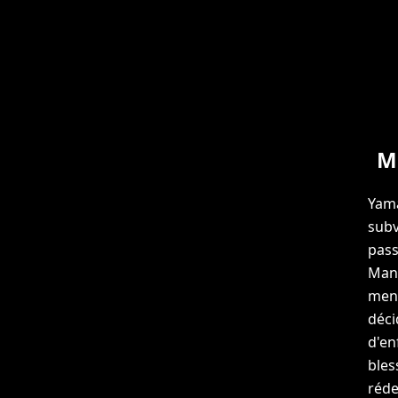
M
Yama
subv
pass
Many
mena
déci
d'en
bles
réde