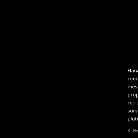
Hana
roma
mess
prop
retr
surv
plut
Ki H