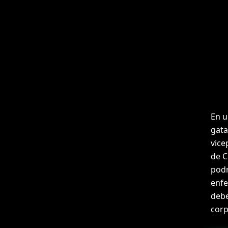
En u
gata
vice
de C
podr
enfe
debe
corp