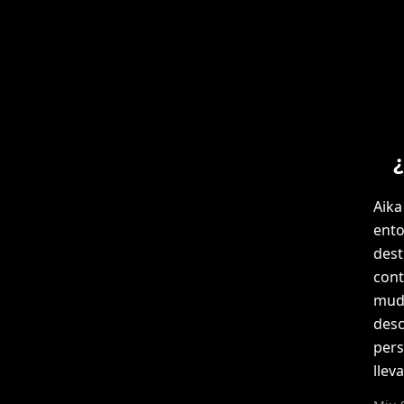
Aika
ento
dest
cont
muda
desc
pers
lleva