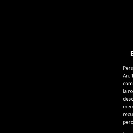
Pers
An. 
como
la r
desc
memo
recu
pero