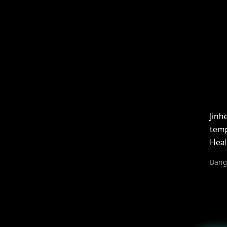
Jinh
temp
Heal
Bang