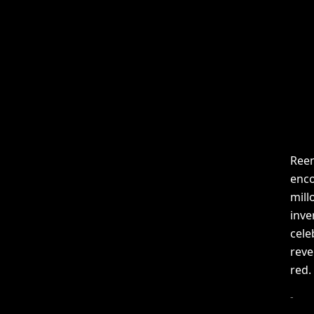
Reen
enco
mill
inve
cele
reve
red.
-