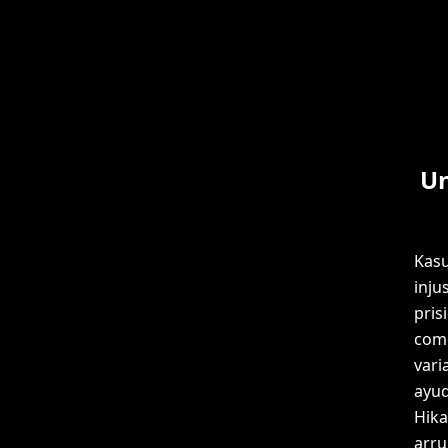
Un
Kasu
inju
pris
como
vari
ayud
Hika
arru