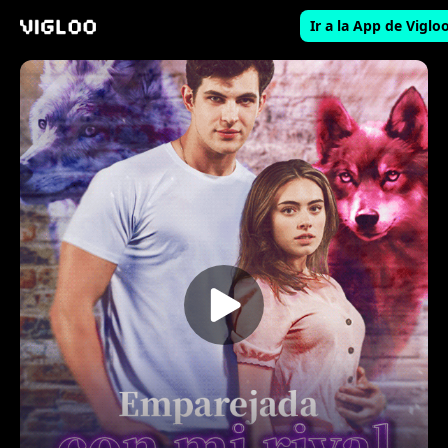
Ir a la App de Viglo
Vigloo