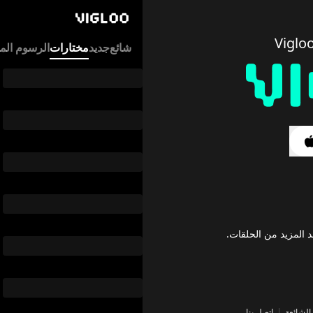
Vigloo
محتوى متنوع يناسب كل الأذواق. اكت
Home
trending
TOP 10
شائع
جديد
مختارات
الرسوم الم
زواج بعقد مع عمّ حبيبي السابق الم
عندما تكتشف هانا أن حبيبها خانها 
تتزوج طبيبة شابة تعرضت للخيانة 
순위
1
위
장르
Romance, Age Gap
출시일
2026-08-06
فندق نوار ㅡ قبلة الخلاص
منذ طفولتها وهي تعاني من مطاردة ال
د المزيد من الحلقات.
ملعونةٌ برؤية الأرواح، عليها أن تُق
순위
2
위
장르
mantasy, Romance, True Love
 الشائعة
اتصل بنا