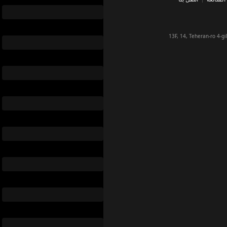
a
출시일
p
2026-08-04
in
أسيرة في القفص الذهبي
instagram_
ريو، أيقونة كيبوب تُشعل العالم ور
ريو، نجم الكيبوب الذي أسر العالم.
순위
3
위
장르
n
 Love, Forbidden Love, Steamy
f
출시일
2026-07-28
youtube_
tiktok
لأمور الحب، استشر المدير
دو هيجو فتاة عزباء منذ الأزل، تجمع
كوميديا رومانسية مثيرة تدور حول ف
순위
4
위
장르
Romance, Comedy