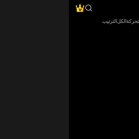
شف دراما قصيرة في الرومانسية والإثارة والكوميديا والغموض والمنوعا
Search
Membership
تحركة
الكل
الترتيب
افيوزي
وسرق مدخراتها وعرّض جراحة والدتها المنقذة للحياة للخطر، تقبل صفق
من عم حبيبها السابق، وهو رجل عصابات خطير، مما يشعل شرارة حب 
أرواح، تلجأ هازل إلى فندق نوار، الفندق الغامض الذي تتجمع فيه الأر
بّل المالك الغامض لفندق مسكون كل ليلة من أجل البقاء.
Ro