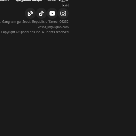
ppstore
إشعار
laystore
stagram
official
vgsns_kr@vigloo.com
twitter
Copyright © SpoonLabs Inc. All rights reserved.
x
x_japan
navertv
averclip
acebook
youtube
official
_official
blog