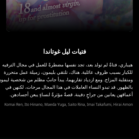
فتيات ليل غوتاندا
هيباري، فتاةٌ لم تولد بعد، تجد نفسها مضطرةً للعمل في مجال الترفيه
للكبار بسبب ظروف عائلية. هناك، تلتقي بليمون، زميلة عمل متحررة
ومتقلبة المزاج. ومع ازدياد تقاربهما، يبدأ جانبٌ مظلم من شخصية ليمو
بالظهور. قد تبدو النساء العاملات في هذا المجال مرحات، لكنهن في
أعماقهن يعانين من جراحٍ دفينة. قصةٌ مؤثرةٌ لنساءٍ يبعن أجسادهن.
Komai Ren, Ito Hinano, Maeda Yuga, Saito Rina, Imai Takafumi, Hirai Amon