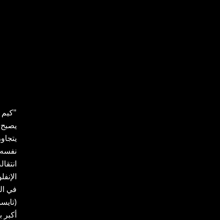
"كيم 
يصبح 
يتجاو
نفسه 
انتقال
الإنف
في ال
(تايس
أكبر ب