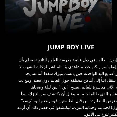
JUMP BOY LIVE
إيون" طالب في ذيل قائمة مدرسة العلوم الثانوية، يحلم بأن
إنفلونسر ولكن عدد مشاهدي بثه المباشر لزخات الشهب لا
ز أصابع اليد الواحدة. حين يمسك بنيزك سقط أمامه، يجد
ينتقل آنياً إلى أماكن مختلفة حول العالم دون قصد! ومع بث
ه الآني مباشرة للعالم، يصبح "إيون" بين ليلة وضحاها
لونسر الذي طالما حلم به. وقبل أن يكتشف سر النيزك، يبدأ
تعرض للمطاردة من قبل الطامعين فيه. ينضم إليه "تيسلا"
ول) لحمايته وحماية النيزك، ليكتشفوا في خضم ذلك أن أزمة
كثير تلوح في الأفق.