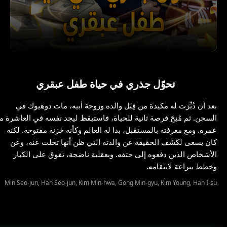
تحوّل جذري في حياة طفل عبقري
بعد أن دُبِّرَت له مكيدة من قِبَل والده وزوجة أبيه، مات دوهيوك في
السجن. ثم مُنِحَ فرصة ثانية للحياة، فاستيقظ ليجد نفسه في العاشرة م
عمره. ومع معرفته بالمستقبل، بدا له العالم وكأنه خزنة مفتوحة. لكنه
كان يسعى لكشف الحقيقة عن والدته التي ظن أنها تخلت عنه، وعن
الأشخاص الذين دفعوه إلى حتفه. وبعقلية ناضجة، تفوق على الكبار
وخطط ببراعة لانتقامه.
Min Seo-jun, Han Seo-jun, Kim Min-hwa, Gong Min-gyu, Kim Young, Han I-su