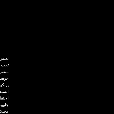
تعيش ت
تحت ت
تنتقم
جوهيو
يربكها
السيطر
الانت
جايهي
مجددً