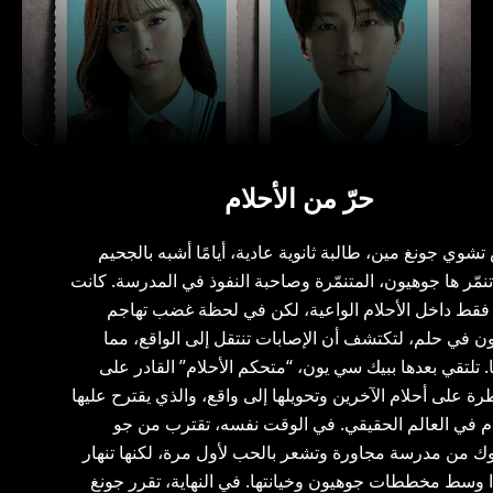
حرّ من الأحلام
شوي جونغ مين، طالبة ثانوية عادية، أيامًا أشبه بالجحيم
نمّر ها جوهيون، المتنمّرة وصاحبة النفوذ في المدرسة. كانت
 فقط داخل الأحلام الواعية، لكن في لحظة غضب تهاجم
ن في حلم، لتكتشف أن الإصابات تنتقل إلى الواقع، مما
. تلتقي بعدها ببيك سي يون، “متحكم الأحلام” القادر على
ة على أحلام الآخرين وتحويلها إلى واقع، والذي يقترح عليها
قام في العالم الحقيقي. في الوقت نفسه، تقترب من جو
وك من مدرسة مجاورة وتشعر بالحب لأول مرة، لكنها تنهار
ا وسط مخططات جوهيون وخيانتها. في النهاية، تقرر جونغ