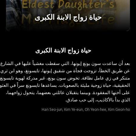
حياة زواج الابنة الكبرى
حياة زواج الابنة الكبرى
بعد أن ساعدت سون يونغ إيونها، التي سقطت مغشياً عليها في الشارع،
عن طريق الخطأ، تزوجت فجأة من شقيق إيونها، تايسونغ، وهو ابن ثري
متنكر في زي عامل نظافة. تخوض سون يونغ، غير مدركة لهوية تايسونغ
الحقيقية، حياة زوجية مليئة بالصعوبات. يساعدها تايسونغ سراً في العثو
على أختها المفقودة. وبينما يتقبلان عائلتي بعضهما، يتحول زواجهما،
الذي بدأ بالأكاذيب، إلى حب صادق.
Han Seo-jun, Kim Ye-eun, Oh Yeon-hee, Kim Geon-ho