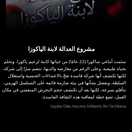
مشروع العدالة لابنة الياكوزا
سئمت أماغي ساكورا (22 عامًا) من حياتها كابنة لزعيم ياكوزا، وتحلم
بحياة طبيعية. وعلى الرغم من معارضة والديها، تنضم سرًا إلى شركة،
لكنها تكتشف أنها شركة فاسدة تعجّ بالاعتداءات الجنسية واستغلال
السلطة. وبفضل نشأتها في بيئة صارمة قائمة على التسلسل الهرمي،
تتأقلم بسرعة، لكنها بعد أن تكتشف حجم التحرش المتفشي في مكان
العمل، تضع خطة لمعاقبة هذه الثقافة الفاسدة.
Sayaka Odai, Kazuma Ishibashi, Riri Tachibana