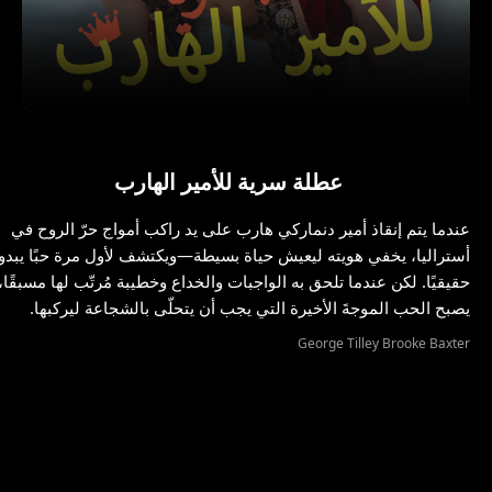
عطلة سرية للأمير الهارب
عندما يتم إنقاذ أمير دنماركي هارب على يد راكب أمواج حرّ الروح في
أستراليا، يخفي هويته ليعيش حياة بسيطة—ويكتشف لأول مرة حبًا يبدو
حقيقيًا. لكن عندما تلحق به الواجبات والخداع وخطيبة مُرتّب لها مسبقًا،
يصبح الحب الموجةَ الأخيرة التي يجب أن يتحلّى بالشجاعة ليركبها.
George Tilley Brooke Baxter